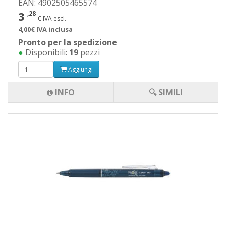
EAN: 4902505465574
3
,28
€ IVA escl.
4,00€ IVA inclusa
Pronto per la spedizione
●
Disponibili:
19
pezzi
Aggiungi
INFO
🔍 SIMILI