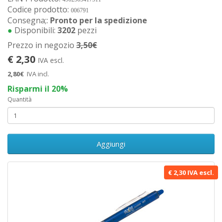
Codice prodotto:
006791
Consegna;:
Pronto per la spedizione
●
Disponibili:
3202
pezzi
Prezzo in negozio
3,50€
€ 2,30
IVA escl.
2,80€
IVA incl.
Risparmi il 20%
Quantità
Aggiungi
€ 2,30 IVA escl.