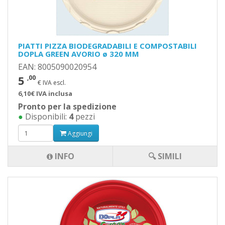
PIATTI PIZZA BIODEGRADABILI E COMPOSTABILI
DOPLA GREEN AVORIO ø 320 MM
EAN: 8005090020954
5
,00
€ IVA escl.
6,10€ IVA inclusa
Pronto per la spedizione
●
Disponibili:
4
pezzi
Aggiungi
INFO
🔍 SIMILI