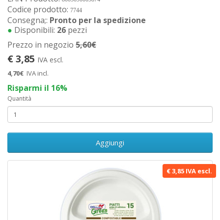
Codice prodotto:
7744
Consegna;:
Pronto per la spedizione
●
Disponibili:
26
pezzi
Prezzo in negozio
5,60€
€ 3,85
IVA escl.
4,70€
IVA incl.
Risparmi il 16%
Quantità
Aggiungi
€ 3,85 IVA escl.