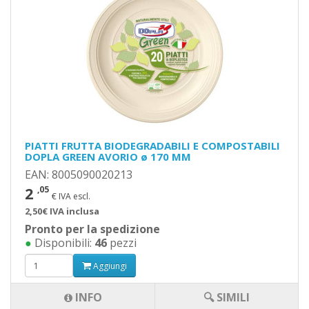
PIATTI FRUTTA BIODEGRADABILI E COMPOSTABILI
DOPLA GREEN AVORIO ø 170 MM
EAN: 8005090020213
2
,05
€ IVA escl.
2,50€ IVA inclusa
Pronto per la spedizione
●
Disponibili:
46
pezzi
Aggiungi
INFO
🔍 SIMILI