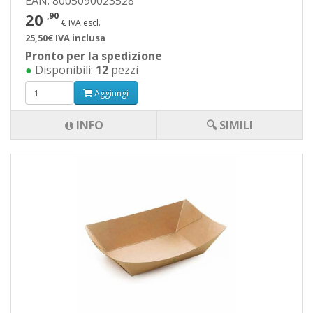
EAN: 8005090023528
20
,90
€ IVA escl.
25,50€ IVA inclusa
Pronto per la spedizione
●
Disponibili:
12
pezzi
Aggiungi
INFO
🔍 SIMILI