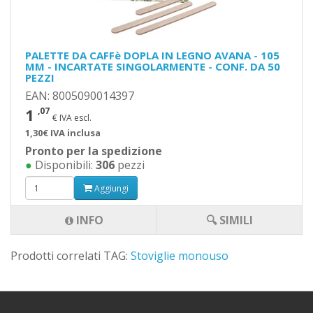
PALETTE DA CAFFè DOPLA IN LEGNO AVANA - 105
MM - INCARTATE SINGOLARMENTE - CONF. DA 50
PEZZI
EAN: 8005090014397
1
,07
€ IVA escl.
1,30€ IVA inclusa
Pronto per la spedizione
●
Disponibili:
306
pezzi
Aggiungi
INFO
🔍 SIMILI
Prodotti correlati TAG:
Stoviglie monouso