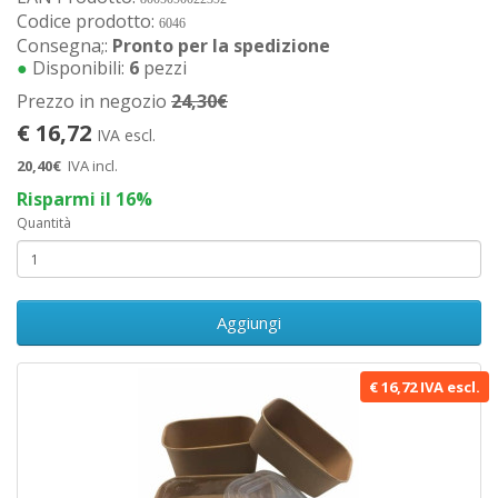
Codice prodotto:
6046
Consegna;:
Pronto per la spedizione
●
Disponibili:
6
pezzi
Prezzo in negozio
24,30€
€ 16,72
IVA escl.
20,40€
IVA incl.
Risparmi il 16%
Quantità
Aggiungi
€ 16,72 IVA escl.