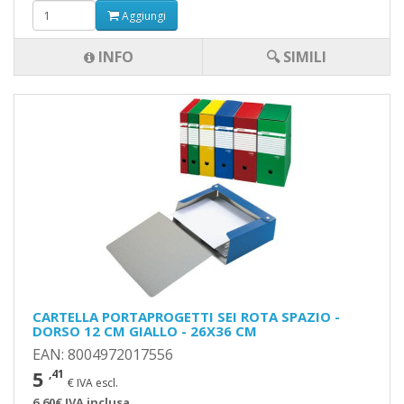
Aggiungi
INFO
🔍 SIMILI
CARTELLA PORTAPROGETTI SEI ROTA SPAZIO -
DORSO 12 CM GIALLO - 26X36 CM
EAN: 8004972017556
5
,41
€ IVA escl.
6,60€ IVA inclusa