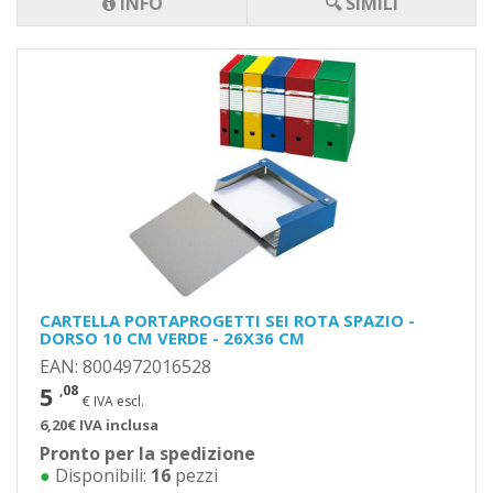
INFO
🔍 SIMILI
CARTELLA PORTAPROGETTI SEI ROTA SPAZIO -
DORSO 10 CM VERDE - 26X36 CM
EAN: 8004972016528
5
,08
€ IVA escl.
6,20€ IVA inclusa
Pronto per la spedizione
●
Disponibili:
16
pezzi