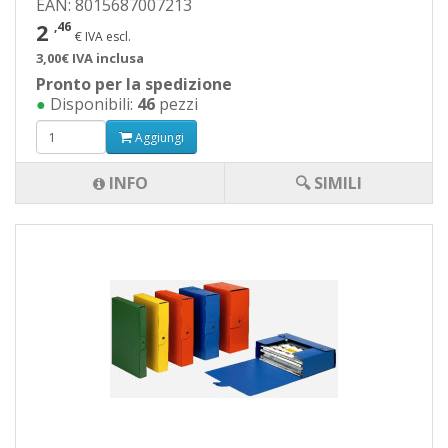
EAN: 8015687007213
2
,46
€ IVA escl.
3,00€ IVA inclusa
Pronto per la spedizione
●
Disponibili:
46
pezzi
Aggiungi
INFO
🔍 SIMILI