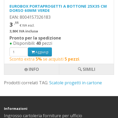
EUROBOX PORTAPROGETTI A BOTTONE 25X35 CM
DORSO 60MM VERDE
EAN: 8004157326183
3
,11
€ IVA escl.
3,80€ IVA inclusa
Pronto per la spedizione
●
Disponibili:
40
pezzi
Aggiungi
Sconto extra
5%
se acquisti
5 pezzi
.
INFO
🔍 SIMILI
Prodotti correlati TAG:
Scatole progetti in cartone
Informazioni
Ingrosso cartoleria forniture per ufficio