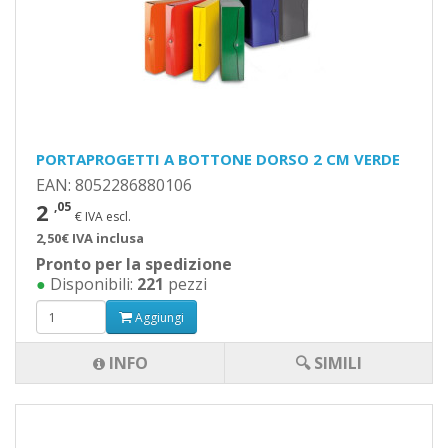
PORTAPROGETTI A BOTTONE DORSO 2 CM VERDE
EAN: 8052286880106
2
,05
€ IVA escl.
2,50€ IVA inclusa
Pronto per la spedizione
●
Disponibili:
221
pezzi
Aggiungi
INFO
🔍 SIMILI