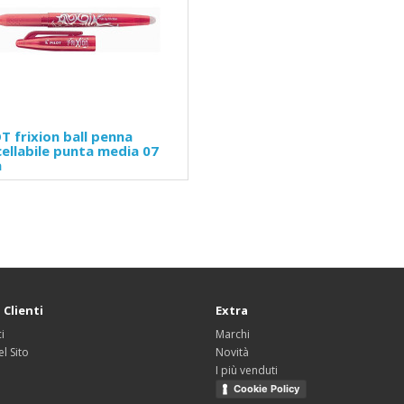
T frixion ball penna
ellabile punta media 07
a
 Clienti
Extra
i
Marchi
l Sito
Novità
I più venduti
Cookie Policy