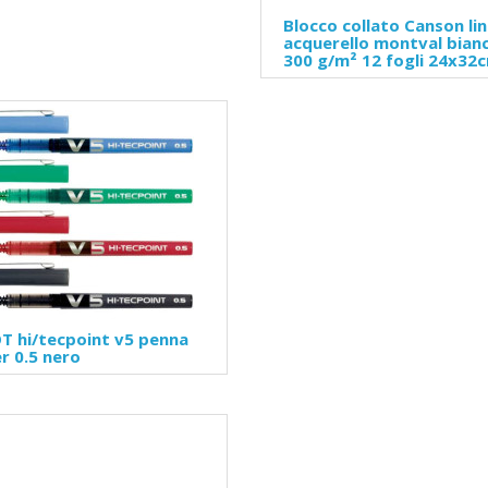
Blocco collato Canson li
acquerello montval bian
300 g/m² 12 fogli 24x32
T hi/tecpoint v5 penna
er 0.5 nero