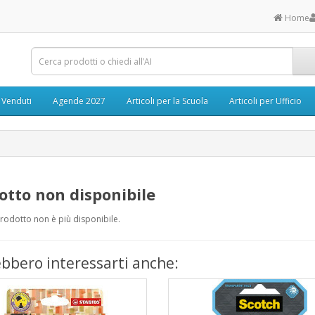
Home
ù Venduti
Agende 2027
Articoli per la Scuola
Articoli per Ufficio
otto non disponibile
odotto non è più disponibile.
bbero interessarti anche: