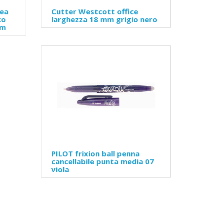
nea
Cutter Westcott office
co
larghezza 18 mm grigio nero
cm
PILOT frixion ball penna
cancellabile punta media 07
viola