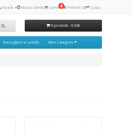
0
Accedi
Nuovo cliente
Carrello
Preferiti (0)
Cassa
0 prodotti - 0,00€
Raccoglitori e cartelle
Altre Categorie