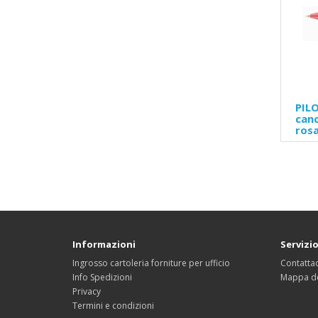
PILO
canc
ros
Informazioni
Servizio
Ingrosso cartoleria forniture per ufficio
Contattac
Info Spedizioni
Mappa de
Privacy
Termini e condizioni