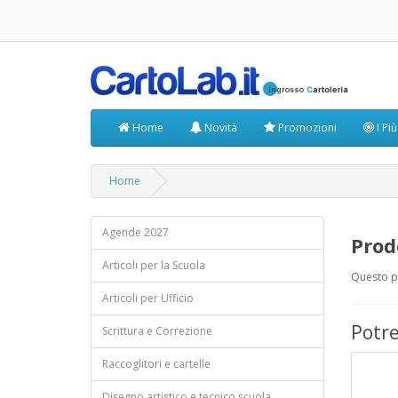
Home
Novità
Promozioni
I Pi
Home
Agende 2027
Prod
Articoli per la Scuola
Questo pr
Articoli per Ufficio
Potre
Scrittura e Correzione
Raccoglitori e cartelle
Disegno artistico e tecnico scuola