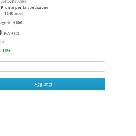
odotto:
KF00864
:
Pronto per la spedizione
li:
1243
pezzi
negozio
4,60€
0
IVA escl.
incl.
il 15%
Aggiungi