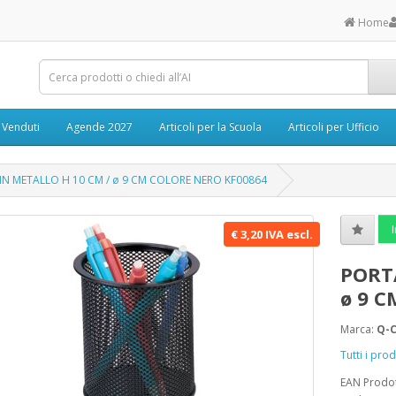
Home
ù Venduti
Agende 2027
Articoli per la Scuola
Articoli per Ufficio
N METALLO H 10 CM / ø 9 CM COLORE NERO KF00864
I
€ 3,20 IVA escl.
PORT
ø 9 
Marca:
Q-
Tutti i pr
EAN Prodo