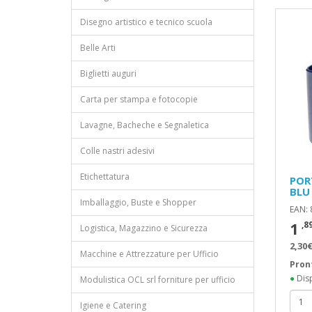
Disegno artistico e tecnico scuola
Belle Arti
Biglietti auguri
Carta per stampa e fotocopie
Lavagne, Bacheche e Segnaletica
Colle nastri adesivi
Etichettatura
POR
BLU
Imballaggio, Buste e Shopper
EAN:
1
,8
Logistica, Magazzino e Sicurezza
2,30€
Macchine e Attrezzature per Ufficio
Pron
●
Disp
Modulistica OCL srl forniture per ufficio
Igiene e Catering