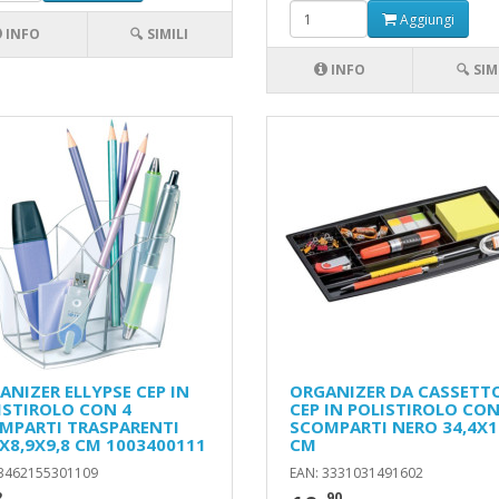
Aggiungi
INFO
🔍 SIMILI
INFO
🔍 SIM
ANIZER ELLYPSE CEP IN
ORGANIZER DA CASSETT
ISTIROLO CON 4
CEP IN POLISTIROLO CON
MPARTI TRASPARENTI
SCOMPARTI NERO 34,4X
8X8,9X9,8 CM 1003400111
CM
 3462155301109
EAN: 3331031491602
2
,90