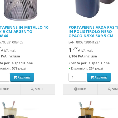
TAPENNE IN METALLO 10
PORTAPENNE ARDA PAST
X 9 CM ARGENTO
IN POLISTIROLO NERO
0846
OPACO 6.5X6.5X9.5 CM
 5705831008465
EAN: 8003438041227
1
2
,72
€ IVA escl.
€ IVA escl.
 IVA inclusa
2,10€ IVA inclusa
to per la spedizione
Pronto per la spedizione
onibili:
579
pezzi
●
Disponibili:
264
pezzi
Aggiungi
Aggiungi
INFO
🔍 SIMILI
INFO
🔍 SIM