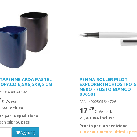
TAPENNE ARDA PASTEL
PENNA ROLLER PILOT
 OPACO 6,5X6,5X9,5 CM
EXPLORER INCHIOSTRO G
NERO - FUSTO BIANCO
 8003438041302
006501
9
€ IVA escl.
EAN: 4902505644726
 IVA inclusa
17
,79
€ IVA escl.
to per la spedizione
21,70€ IVA inclusa
onibili:
156
pezzi
Pronto per la spedizione
● In esaurimento ultimi 2 pez
Aggiungi