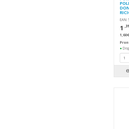
POL
DON
RIC
EAN:
1
,3
1,60€
Pron
●
Disp