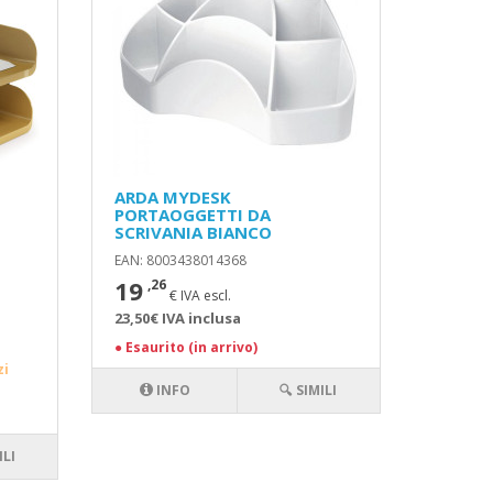
ARDA MYDESK
PORTAOGGETTI DA
SCRIVANIA BIANCO
EAN: 8003438014368
19
,26
€ IVA escl.
23,50€ IVA inclusa
●
Esaurito (in arrivo)
zi
INFO
🔍 SIMILI
ILI