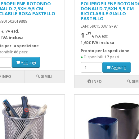
IPROPILENE ROTONDO
POLIPROPILENE ROTOND
AU D.7,5XH.9,5 CM
DONAU D.7,5XH.9,5 CM
ICLABILE ROSA PASTELLO
RICICLABILE GIALLO
PASTELLO
 5901503619889
EAN: 5901503619797
1
€ IVA escl.
1
,31
€ IVA escl.
 IVA inclusa
1,60€ IVA inclusa
to per la spedizione
Pronto per la spedizione
onibili:
86
pezzi
●
Disponibili:
17
pezzi
Aggiungi
Aggiungi
INFO
🔍 SIMILI
INFO
🔍 SIM