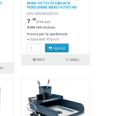
O
MINI-OCTO ECOBLACK
PERSONNE NERO 675014D
EAN: 9002493093720
7
,38
€ IVA escl.
9,00€ IVA inclusa
Pronto per la spedizione
●
Disponibili:
17
pezzi
Aggiungi
INFO
🔍 SIMILI
ILI