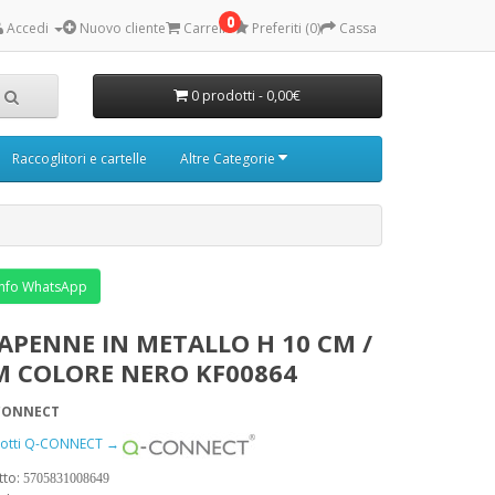
0
Accedi
Nuovo cliente
Carrello
Preferiti (0)
Cassa
0 prodotti - 0,00€
Raccoglitori e cartelle
Altre Categorie
nfo WhatsApp
APENNE IN METALLO H 10 CM /
CM COLORE NERO KF00864
CONNECT
odotti Q-CONNECT →
tto:
5705831008649