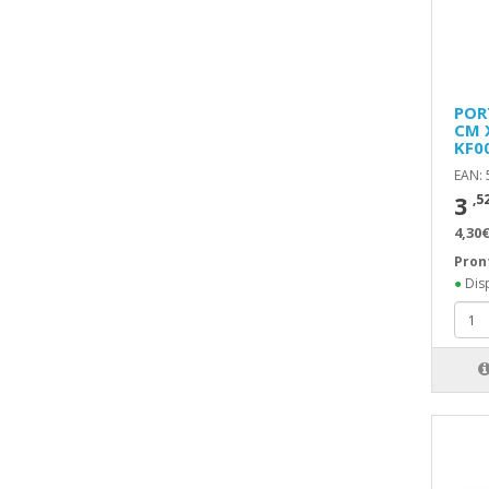
POR
CM 
KF0
EAN:
3
,5
4,30€
Pron
●
Disp