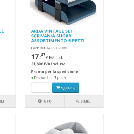
EL
ARDA VINTAGE SET
SCRIVANIA SUGAR
ASSORTIMENTO 5 PEZZI
EAN: 8003438032089
17
,87
€ IVA escl.
21,80€ IVA inclusa
Pronto per la spedizione
●
Disponibili:
7
pezzi
Aggiungi
ILI
INFO
🔍 SIMILI