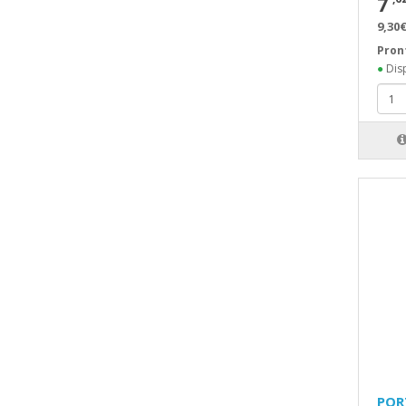
7
9,30€
Pron
●
Disp
POR