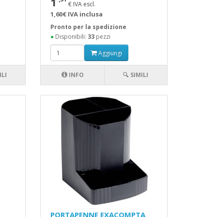
1
€ IVA escl.
1,60€ IVA inclusa
Pronto per la spedizione
●
Disponibili:
33
pezzi
Aggiungi
ILI
INFO
🔍 SIMILI
PORTAPENNE EXACOMPTA