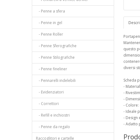
- Penne a sfera
- Penne in gel
Descri
- Penne Roller
Portapenn
Mantenere
- Penne Sferografiche
questo po
dimension
- Penne Stilografiche
contenere
diversi s
- Penne fineliner
Scheda p
- Pennarelli indelebili
- Materia
- Evidenziatori
- Rivesti
- Dimensi
- Correttori
- Colore:
- Ideale 
- Refill e inchiostri
- Design 
- Adatto 
- Penne da regalo
Prodo
Raccoglitori e cartelle