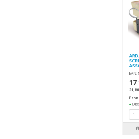
ARD
SCR
ASS
EAN:
17
21,80
Pron
●
Disp