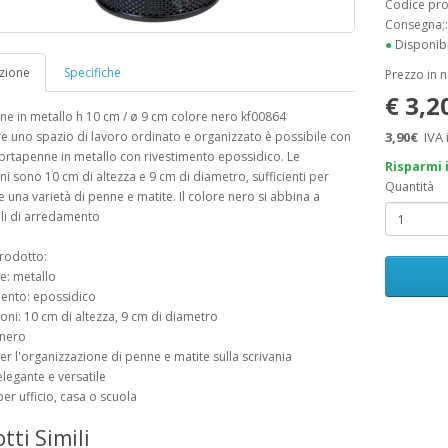
Codice pr
Consegna;
●
Disponibi
zione
Specifiche
Prezzo in 
€ 3,2
e in metallo h 10 cm / ø 9 cm colore nero kf00864
 uno spazio di lavoro ordinato e organizzato è possibile con
3,90€
IVA 
rtapenne in metallo con rivestimento epossidico. Le
Risparmi 
i sono 10 cm di altezza e 9 cm di diametro, sufficienti per
Quantità
 una varietà di penne e matite. Il colore nero si abbina a
tili di arredamento
rodotto:
le: metallo
mento: epossidico
oni: 10 cm di altezza, 9 cm di diametro
 nero
per l'organizzazione di penne e matite sulla scrivania
elegante e versatile
per ufficio, casa o scuola
tti Simili