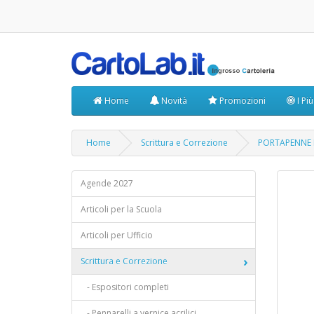
Home
Novità
Promozioni
I Pi
Home
Scrittura e Correzione
PORTAPENNE I
Agende 2027
Articoli per la Scuola
Articoli per Ufficio
Scrittura e Correzione
- Espositori completi
- Pennarelli a vernice acrilici