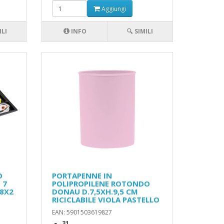
Aggiungi
ILI
INFO
🔍 SIMILI
O
PORTAPENNE IN
 7
POLIPROPILENE ROTONDO
18X2
DONAU D.7,5XH.9,5 CM
RICICLABILE VIOLA PASTELLO
EAN: 5901503619827
,31