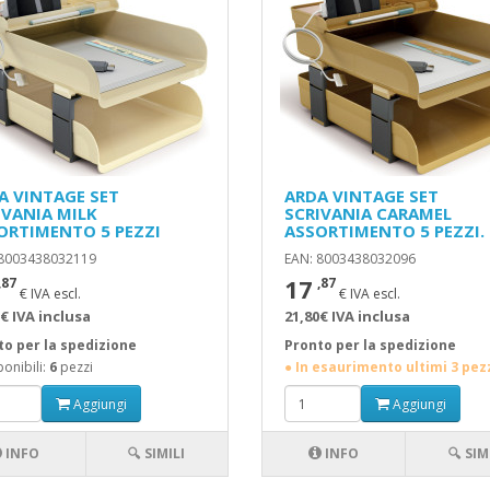
A VINTAGE SET
ARDA VINTAGE SET
IVANIA MILK
SCRIVANIA CARAMEL
ORTIMENTO 5 PEZZI
ASSORTIMENTO 5 PEZZI.
 8003438032119
EAN: 8003438032096
17
,87
,87
€ IVA escl.
€ IVA escl.
€ IVA inclusa
21,80€ IVA inclusa
to per la spedizione
Pronto per la spedizione
onibili:
6
pezzi
● In esaurimento ultimi 3 pez
Aggiungi
Aggiungi
INFO
🔍 SIMILI
INFO
🔍 SIM