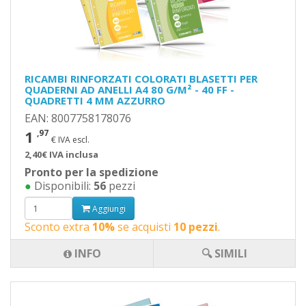
RICAMBI RINFORZATI COLORATI BLASETTI PER
QUADERNI AD ANELLI A4 80 G/M² - 40 FF -
QUADRETTI 4 MM AZZURRO
EAN: 8007758178076
1
,97
€ IVA escl.
2,40€ IVA inclusa
Pronto per la spedizione
●
Disponibili:
56
pezzi
Aggiungi
Sconto extra
10%
se acquisti
10 pezzi
.
INFO
🔍 SIMILI