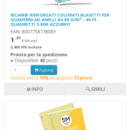
RICAMBI RINFORZATI COLORATI BLASETTI PER
QUADERNI AD ANELLI A4 80 G/M² - 40 FF -
QUADRETTI 5 MM AZZURRO
EAN: 8007758178083
1
,97
€ IVA escl.
2,40€ IVA inclusa
Pronto per la spedizione
●
Disponibili:
43
pezzi
Aggiungi
Sconto extra
10%
se acquisti
10 pezzi
.
INFO
🔍 SIMILI