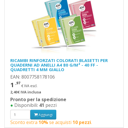
RICAMBI RINFORZATI COLORATI BLASETTI PER
QUADERNI AD ANELLI A4 80 G/M² - 40 FF -
QUADRETTI 4 MM GIALLO
EAN: 8007758178106
1
,97
€ IVA escl.
2,40€ IVA inclusa
Pronto per la spedizione
●
Disponibili:
41
pezzi
Aggiungi
Sconto extra
10%
se acquisti
10 pezzi
.