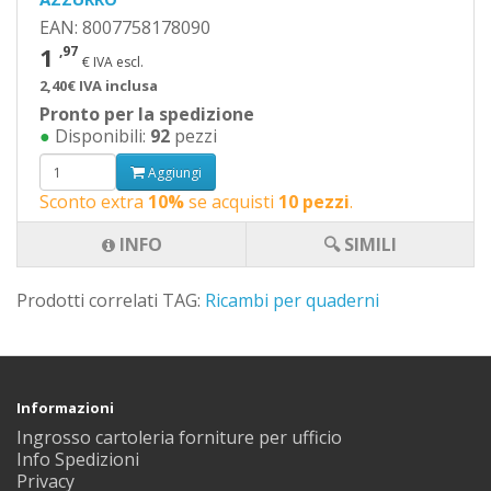
EAN: 8007758178090
1
,97
€ IVA escl.
2,40€ IVA inclusa
Pronto per la spedizione
●
Disponibili:
92
pezzi
Aggiungi
Sconto extra
10%
se acquisti
10 pezzi
.
INFO
🔍 SIMILI
Prodotti correlati TAG:
Ricambi per quaderni
Informazioni
Ingrosso cartoleria forniture per ufficio
Info Spedizioni
Privacy