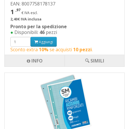
EAN: 8007758178137
1
,97
€ IVA escl.
2,40€ IVA inclusa
Pronto per la spedizione
●
Disponibili:
46
pezzi
Aggiungi
Sconto extra
10%
se acquisti
10 pezzi
.
INFO
🔍 SIMILI