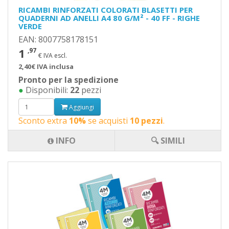
RICAMBI RINFORZATI COLORATI BLASETTI PER
QUADERNI AD ANELLI A4 80 G/M² - 40 FF - RIGHE
VERDE
EAN: 8007758178151
1
,97
€ IVA escl.
2,40€ IVA inclusa
Pronto per la spedizione
●
Disponibili:
22
pezzi
Aggiungi
Sconto extra
10%
se acquisti
10 pezzi
.
INFO
🔍 SIMILI