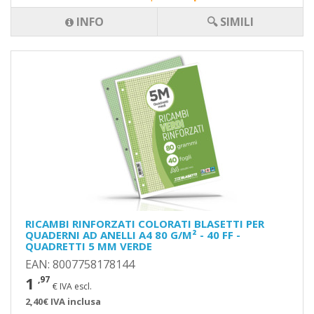
INFO
🔍 SIMILI
RICAMBI RINFORZATI COLORATI BLASETTI PER
QUADERNI AD ANELLI A4 80 G/M² - 40 FF -
QUADRETTI 5 MM VERDE
EAN: 8007758178144
1
,97
€ IVA escl.
2,40€ IVA inclusa