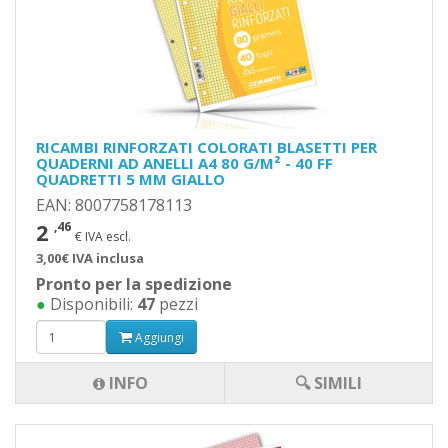
RICAMBI RINFORZATI COLORATI BLASETTI PER
QUADERNI AD ANELLI A4 80 G/M² - 40 FF
QUADRETTI 5 MM GIALLO
EAN: 8007758178113
2
,46
€ IVA escl.
3,00€ IVA inclusa
Pronto per la spedizione
●
Disponibili:
47
pezzi
Aggiungi
INFO
🔍 SIMILI