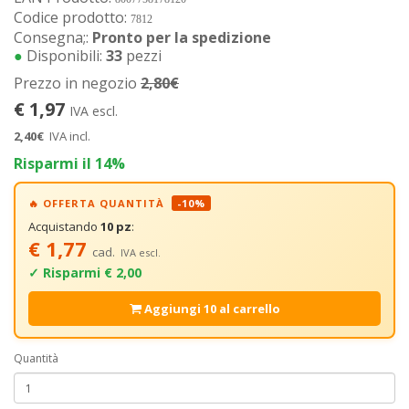
Codice prodotto:
7812
Consegna;:
Pronto per la spedizione
●
Disponibili:
33
pezzi
Prezzo in negozio
2,80€
€ 1,97
IVA escl.
2,40€
IVA incl.
Risparmi il 14%
🔥 OFFERTA QUANTITÀ
-10%
Acquistando
10 pz
:
€ 1,77
cad.
IVA escl.
✓ Risparmi € 2,00
Aggiungi 10 al carrello
Quantità