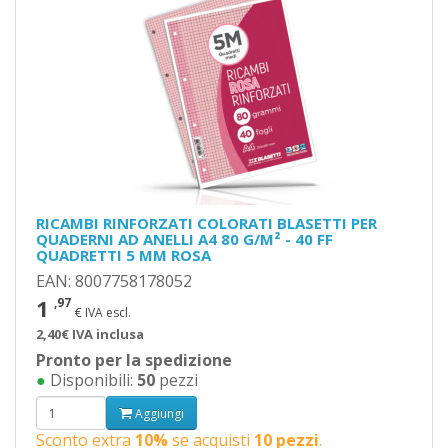
RICAMBI RINFORZATI COLORATI BLASETTI PER
QUADERNI AD ANELLI A4 80 G/M² - 40 FF
QUADRETTI 5 MM ROSA
EAN: 8007758178052
1
,97
€ IVA escl.
2,40€ IVA inclusa
Pronto per la spedizione
●
Disponibili:
50
pezzi
Aggiungi
Sconto extra
10%
se acquisti
10 pezzi
.