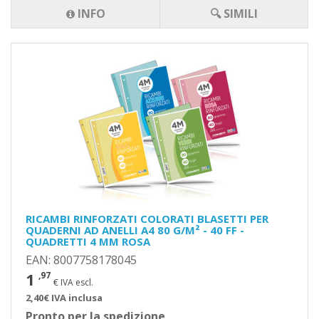
INFO
🔍 SIMILI
RICAMBI RINFORZATI COLORATI BLASETTI PER
QUADERNI AD ANELLI A4 80 G/M² - 40 FF -
QUADRETTI 4 MM ROSA
EAN: 8007758178045
1
,97
€ IVA escl.
2,40€ IVA inclusa
Pronto per la spedizione