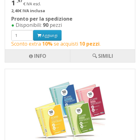
1
,97
€ IVA escl.
2,40€ IVA inclusa
Pronto per la spedizione
●
Disponibili:
90
pezzi
Aggiungi
Sconto extra
10%
se acquisti
10 pezzi
.
INFO
🔍 SIMILI