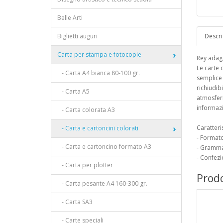
Belle Arti
Biglietti auguri
Descri
Carta per stampa e fotocopie
Rey adagi
Le carte 
- Carta A4 bianca 80-100 gr.
semplice 
richiudib
- Carta A5
atmosferi
informazi
- Carta colorata A3
Caratteri
- Carta e cartoncini colorati
- Format
- Carta e cartoncino formato A3
- Gramma
- Confezi
- Carta per plotter
Prodo
- Carta pesante A4 160-300 gr.
- Carta SA3
- Carte speciali