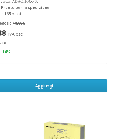
odotto:
ADAGI160X462
:
Pronto per la spedizione
li:
165
pezzi
negozio
18,00€
,38
IVA escl.
 incl.
il 16%
Aggiungi