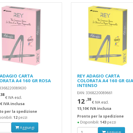
 ADAGIO CARTA
REY ADAGIO CARTA
ORATA A4 160 GR ROSA
COLORATA A4 160 GR GI
INTENSO
 3368220089630
EAN: 3368220089661
,38
€ IVA escl.
12
,38
€ IVA escl.
€ IVA inclusa
15,10€ IVA inclusa
to per la spedizione
Pronto per la spedizione
onibili:
12
pezzi
●
Disponibili:
143
pezzi
Aggiungi
Aggiungi