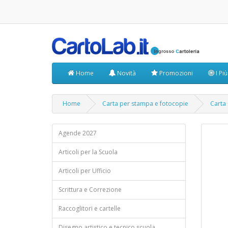
Home
Novità
Promozioni
I Pi
Home
Carta per stampa e fotocopie
Carta 
Agende 2027
Articoli per la Scuola
Articoli per Ufficio
Scrittura e Correzione
Raccoglitori e cartelle
Disegno artistico e tecnico scuola