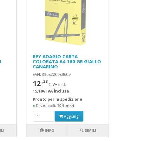
REY ADAGIO CARTA
U
COLORATA A4 160 GR GIALLO
CANARINO
EAN: 3368220089609
12
,38
€ IVA escl.
15,10€ IVA inclusa
Pronto per la spedizione
●
Disponibili:
104
pezzi
Aggiungi
ILI
INFO
🔍 SIMILI