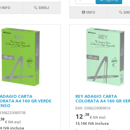
INFO
🔍 SIMILI
INFO
🔍 SIM
 ADAGIO CARTA
REY ADAGIO CARTA
ORATA A4 160 GR VERDE
COLORATA A4 160 GR VE
ENSO
EAN: 3368220089616
 3368220089708
12
,38
€ IVA escl.
,38
€ IVA escl.
15,10€ IVA inclusa
€ IVA inclusa