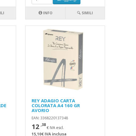
ILI
INFO
🔍 SIMILI
REY ADAGIO CARTA
RDE
COLORATA A4 160 GR
AVORIO
EAN: 3368220137348
12
,38
€ IVA escl.
15,10€ IVA inclusa