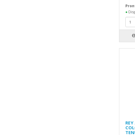
Pron
●
Disp
REY
COL
TEN