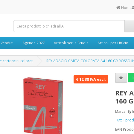
Home
ù Venduti
Agende 2027
Articoli per la Scuola
Articoli per Ufficio
e cartoncini colorati
REY ADAGIO CARTA COLORATA A4 160 GR ROSSO 
I
€ 12,38 IVA escl.
REY 
160 
Marca:
Sy
Tutti i pr
EAN Prodo