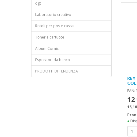
dgt
Laboratorio creativo
Rotoli per pos e cassa
Toner e cartucce
Album Cornici
Espositori da banco
PRODOTTI DI TENDENZA
REY
COL
EAN:
12
15,10
Pron
●
Disp