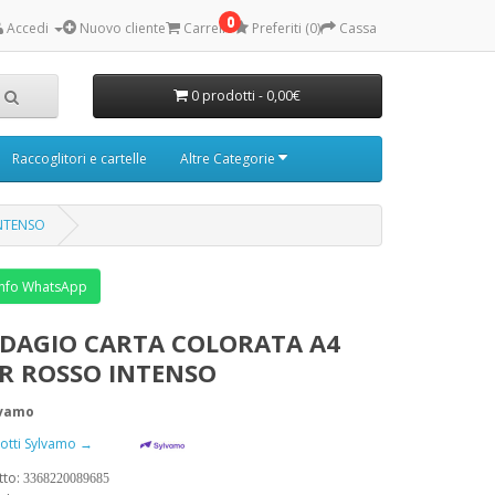
0
Accedi
Nuovo cliente
Carrello
Preferiti (0)
Cassa
0 prodotti - 0,00€
Raccoglitori e cartelle
Altre Categorie
INTENSO
nfo WhatsApp
ADAGIO CARTA COLORATA A4
GR ROSSO INTENSO
lvamo
odotti Sylvamo →
tto:
3368220089685