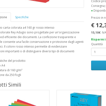
Codice pr
Consegna;
●
Disponibi
zione
Specifiche
Prezzo in 
€ 12
o carta colorata a4 160 gr rosso intenso
colorate Rey Adagio sono progettate per un'organizzazione
15,10€
IVA
ed efficiente dei documenti. La confezione trasparente e
Risparmi 
ile consente una facile conservazione e protezione dagli agenti
Quantità
ci. Il colore rosso intenso permette di evidenziare
oni importanti o di distinguere diversi tipi di documenti
stiche del prodotto:
o A4
tura di 160 g/m²
one da 250 fogli
tti Simili