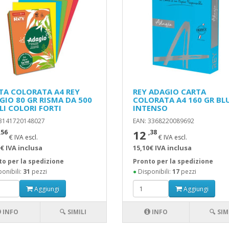
TA COLORATA A4 REY
REY ADAGIO CARTA
GIO 80 GR RISMA DA 500
COLORATA A4 160 GR BL
LI COLORI FORTI
INTENSO
 3141720148027
EAN: 3368220089692
12
,56
,38
€ IVA escl.
€ IVA escl.
€ IVA inclusa
15,10€ IVA inclusa
to per la spedizione
Pronto per la spedizione
onibili:
31
pezzi
●
Disponibili:
17
pezzi
Aggiungi
Aggiungi
INFO
🔍 SIMILI
INFO
🔍 SIM