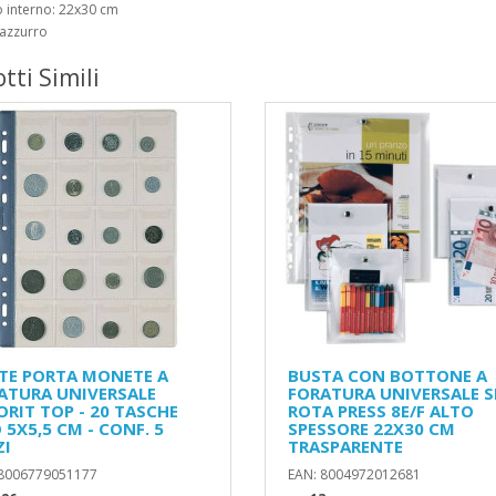
 interno: 22x30 cm
 azzurro
tti Simili
TE PORTA MONETE A
BUSTA CON BOTTONE A
ATURA UNIVERSALE
FORATURA UNIVERSALE S
ORIT TOP - 20 TASCHE
ROTA PRESS 8E/F ALTO
 5X5,5 CM - CONF. 5
SPESSORE 22X30 CM
ZI
TRASPARENTE
 8006779051177
EAN: 8004972012681