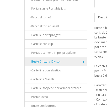
- Portalistini e Portabiglietti
- Raccoglitori A3
Descri
- Raccoglitori ad anelli
Buste a f
conf. da 
- Cartelle portaprogetti
Le buste 
documenti
- Cartelle con clip
polipropi
consenten
- Portadocumenti in polipropilene
veloce
- Buste Cristal e Divisori
La confez
- Cartelline con elastico
per un fa
busta è d
- Cartelline Manilla
Caratteri
- Cartelle sospese per armadi archivio
- Materia
- Finitura
- Portablocco
- Confezi
- Foratur
- Buste con bottone