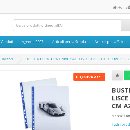
Home
ù Venduti
Agende 2027
Articoli per la Scuola
Articoli per Ufficio
 Divisori
BUSTE A FORATURA UNIVERSALE LISCE FAVORIT ART SUPERIOR 
I
€ 3,69 IVA escl.
BUST
LISCE
CM A
Marca:
Fav
Tutti i pro