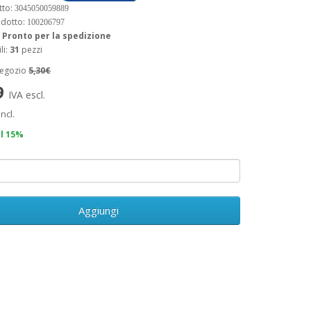
tto:
3045050059889
odotto:
100206797
:
Pronto per la spedizione
li:
31
pezzi
negozio
5,30€
9
IVA escl.
incl.
il 15%
Aggiungi