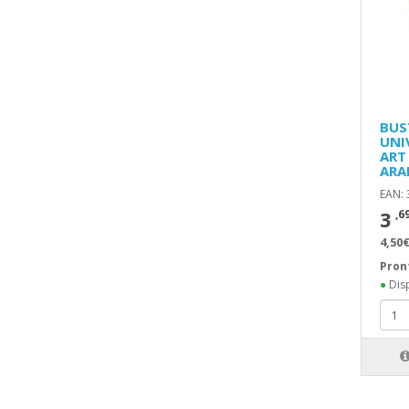
BUS
UNI
ART
ARA
EAN:
3
,6
4,50€
Pron
●
Disp