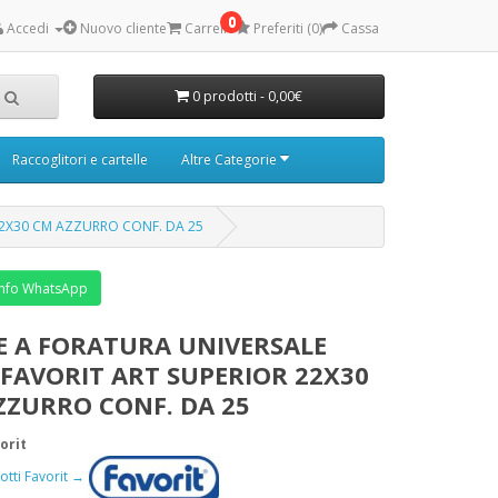
0
Accedi
Nuovo cliente
Carrello
Preferiti (0)
Cassa
0 prodotti - 0,00€
Raccoglitori e cartelle
Altre Categorie
22X30 CM AZZURRO CONF. DA 25
nfo WhatsApp
E A FORATURA UNIVERSALE
 FAVORIT ART SUPERIOR 22X30
ZZURRO CONF. DA 25
orit
dotti Favorit →