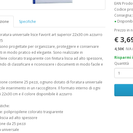
EAN Prodo
Codice pr
Consegna;
●
Disponibi
zione
Specifiche
Prezzo in 
oratura universale lisce Favorit art superior 22x30 cm azzurro
€ 3,6
25
sono progettate per organizzare, proteggere e conservare
4,50€
IVA 
 in modo pratico ed elegante. Sono realizzate in
Risparmi 
lene colorato trasparente con finitura liscia ad alto spessore,
Quantità
do di classificare e riconoscere i documenti in modo facile e
ione contiene 25 pezzi, ognuno dotato di foratura universale
cile inserimento in un raccoglitore. Il formato interno di ogni
i 22x30 cm e il colore disponibile è azzurro
stiche:
le: polipropilene colorato trasparente
 liscia ad alto spessore
one da 25 pezzi
a universale