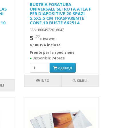
BUSTE A FORATURA
LAS
UNIVERSALE SEI ROTA ATLA F
NI
PER DIAPOSITIVE 20 SPAZI
5,5X5,5 CM TRASPARENTE
 10
CONF.10 BUSTE 662514
EAN: 8004972016047
5
,00
€ IVA escl.
6,10€ IVA inclusa
Pronto per la spedizione
●
Disponibili:
74
pezzi
Aggiungi
INFO
🔍 SIMILI
ILI