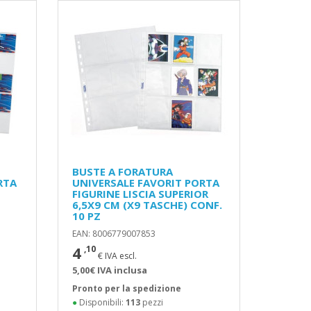
BUSTE A FORATURA
RTA
UNIVERSALE FAVORIT PORTA
FIGURINE LISCIA SUPERIOR
6,5X9 CM (X9 TASCHE) CONF.
10 PZ
EAN: 8006779007853
4
,10
€ IVA escl.
5,00€ IVA inclusa
Pronto per la spedizione
●
Disponibili:
113
pezzi