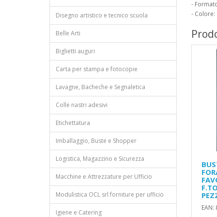
- Formato
- Colore:
Disegno artistico e tecnico scuola
Prodo
Belle Arti
Biglietti auguri
Carta per stampa e fotocopie
Lavagne, Bacheche e Segnaletica
Colle nastri adesivi
Etichettatura
Imballaggio, Buste e Shopper
Logistica, Magazzino e Sicurezza
BUS
FOR
Macchine e Attrezzature per Ufficio
FAV
F.TO
Modulistica OCL srl forniture per ufficio
PEZ
EAN:
Igiene e Catering