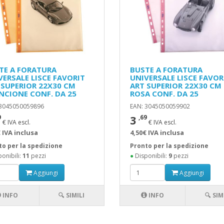
TE A FORATURA
BUSTE A FORATURA
VERSALE LISCE FAVORIT
UNIVERSALE LISCE FAVOR
 SUPERIOR 22X30 CM
ART SUPERIOR 22X30 CM
NCIONE CONF. DA 25
ROSA CONF. DA 25
 3045050059896
EAN: 3045050059902
3
9
,69
€ IVA escl.
€ IVA escl.
 IVA inclusa
4,50€ IVA inclusa
to per la spedizione
Pronto per la spedizione
onibili:
11
pezzi
●
Disponibili:
9
pezzi
Aggiungi
Aggiungi
INFO
🔍 SIMILI
INFO
🔍 SIM