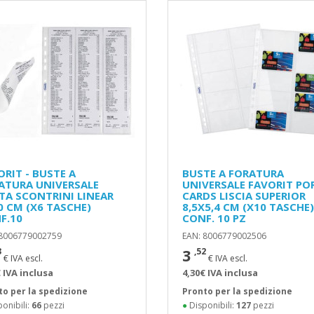
ORIT - BUSTE A
BUSTE A FORATURA
ATURA UNIVERSALE
UNIVERSALE FAVORIT PO
TA SCONTRINI LINEAR
CARDS LISCIA SUPERIOR
0 CM (X6 TASCHE)
8,5X5,4 CM (X10 TASCHE)
F.10
CONF. 10 PZ
 8006779002759
EAN: 8006779002506
3
3
,52
€ IVA escl.
€ IVA escl.
 IVA inclusa
4,30€ IVA inclusa
to per la spedizione
Pronto per la spedizione
onibili:
66
pezzi
●
Disponibili:
127
pezzi