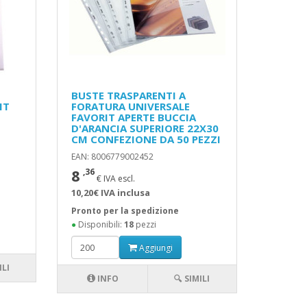
BUSTE TRASPARENTI A
IT
FORATURA UNIVERSALE
FAVORIT APERTE BUCCIA
D'ARANCIA SUPERIORE 22X30
CM CONFEZIONE DA 50 PEZZI
EAN: 8006779002452
8
,36
€ IVA escl.
10,20€ IVA inclusa
Pronto per la spedizione
●
Disponibili:
18
pezzi
Aggiungi
ILI
INFO
🔍 SIMILI