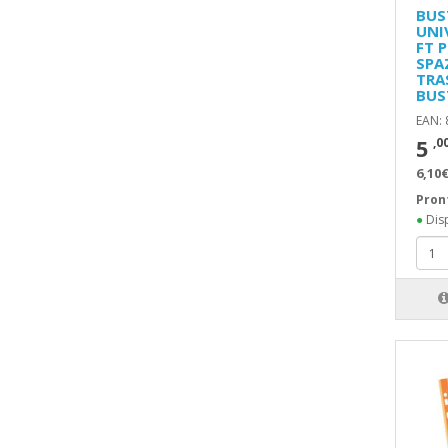
BUS
UNI
FT 
SPA
TRA
BUS
EAN:
5
,0
6,10€
Pron
●
Disp