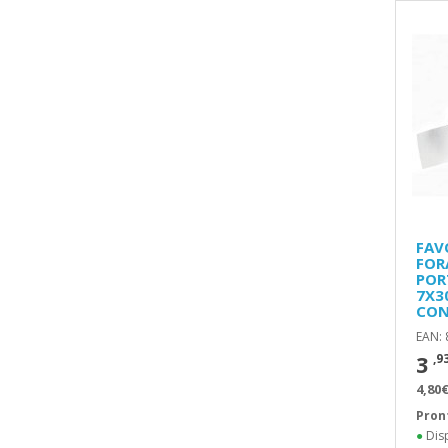
FAV
FOR
POR
7X3
CON
EAN:
3
,9
4,80€
Pron
●
Disp