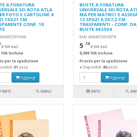
TE A FORATURA
BUSTE A FORATURA
VERSALE SEI ROTA ATLA
UNIVERSALE SEI ROTA AT
PER FOTO E CARTOLINE 4
MA PER MATRICI E ASSEG
ZI 15X21 CM
12 SPAZI 6,5X7,2 CM
SPARENTE CONF. 10
TRASPARENTI - CONF. DA
TE
BUSTE 662504
 8004972015941
EAN: 8004972016078
5
0
,16
€ IVA escl.
€ IVA escl.
 IVA inclusa
6,30€ IVA inclusa
to per la spedizione
Pronto per la spedizione
onibili:
61
pezzi
●
Disponibili:
86
pezzi
Aggiungi
Aggiungi
INFO
🔍 SIMILI
INFO
🔍 SIM