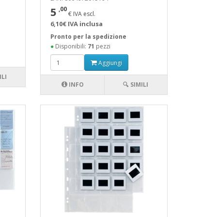
5
,00
€ IVA escl.
6,10€ IVA inclusa
Pronto per la spedizione
●
Disponibili:
71
pezzi
Aggiungi
ILI
INFO
🔍 SIMILI